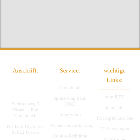
Anschrift:
Service:
wichtige
Links:
TTC Füssen
Downloads
e.V.
zum BTV
Sponsoring beim
Badeseeweg 3
TTCF
tennis.de
Füssen – Bad
Impressum
Faulenbach
TC Hopfen am See
Datenschutzerklärung
Postfach 16 72 | D-
TC Schwangau
87622 Füssen
Cookie-Richtlinie
TC Pfronten