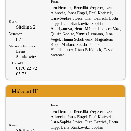
Team:
Leo Henrich, Benedikt Weyerer, Leo
Albrecht, Jonas Engel, Paul Kotissek,
Lara-Sophie Stoica, Tian Henrich, Lotta
Klasse:
Hipp, Lena Stankowitz, Sophia
Südliga 2
Andriyanova, Henri Müller, Leonard Vaas,
Nummer:
Quirin Köhler, Yannis Lazarean, Juna
874
Vogel, Hanna Schuhwerk, Magdalena
Köpf, Mariano Soddu, Jannis
Mannschaftsführer:
Hundhammer, Liam Fahldieck, David
Lena
Moiceanu
Stankowitz
Telefon-Nr.:
0176 22 72
05 73
Midcourt III
Team:
Leo Henrich, Benedikt Weyerer, Leo
Albrecht, Jonas Engel, Paul Kotissek,
Lara-Sophie Stoica, Tian Henrich, Lotta
Klasse:
Hipp, Lena Stankowitz, Sophia
Südliga 2