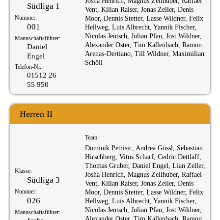
Josha Henrich, Magnus Zellhuber, Raffael
Südliga 1
Vent, Kilian Raiser, Jonas Zeller, Denis
Nummer:
Moor, Dennis Stetter, Lasse Wildner, Felix
001
Hellweg, Luis Albrecht, Yannik Fischer,
Nicolas Jentsch, Julian Pfau, Jost Wildner,
Mannschaftsführer:
Alexander Oster, Tim Kallenbach, Ramon
Daniel
Arenas-Dertiano, Till Wildner, Maximilian
Engel
Schöll
Telefon-Nr.:
01512 26
55 950
Herren II
Team:
Dominik Petrisic, Andrea Gössl, Sebastian
Hirschberg, Vitus Scharf, Cedric Dettlaff,
Thomas Gruber, Daniel Engel, Lian Zeller,
Klasse:
Josha Henrich, Magnus Zellhuber, Raffael
Südliga 3
Vent, Kilian Raiser, Jonas Zeller, Denis
Nummer:
Moor, Dennis Stetter, Lasse Wildner, Felix
026
Hellweg, Luis Albrecht, Yannik Fischer,
Nicolas Jentsch, Julian Pfau, Jost Wildner,
Mannschaftsführer:
Alexander Oster, Tim Kallenbach, Ramon