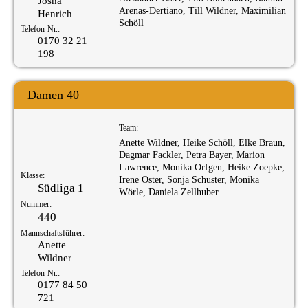
Josha
Arenas-Dertiano, Till Wildner, Maximilian
Henrich
Schöll
Telefon-Nr.:
0170 32 21
198
Damen 40
Team:
Anette Wildner, Heike Schöll, Elke Braun,
Dagmar Fackler, Petra Bayer, Marion
Lawrence, Monika Orfgen, Heike Zoepke,
Klasse:
Irene Oster, Sonja Schuster, Monika
Südliga 1
Wörle, Daniela Zellhuber
Nummer:
440
Mannschaftsführer:
Anette
Wildner
Telefon-Nr.:
0177 84 50
721