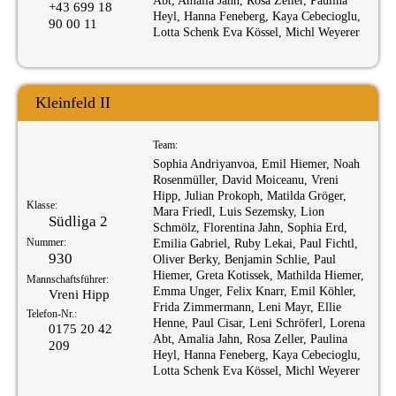
Abt, Amalia Jahn, Rosa Zeller, Paulina
+43 699 18
Heyl, Hanna Feneberg, Kaya Cebecioglu,
90 00 11
Lotta Schenk Eva Kössel, Michl Weyerer
Kleinfeld II
Team:
Sophia Andriyanvoa, Emil Hiemer, Noah
Rosenmüller, David Moiceanu, Vreni
Hipp, Julian Prokoph, Matilda Gröger,
Klasse:
Mara Friedl, Luis Sezemsky, Lion
Südliga 2
Schmölz, Florentina Jahn, Sophia Erd,
Nummer:
Emilia Gabriel, Ruby Lekai, Paul Fichtl,
930
Oliver Berky, Benjamin Schlie, Paul
Hiemer, Greta Kotissek, Mathilda Hiemer,
Mannschaftsführer:
Emma Unger, Felix Knarr, Emil Köhler,
Vreni Hipp
Frida Zimmermann, Leni Mayr, Ellie
Telefon-Nr.:
Henne, Paul Cisar, Leni Schröferl, Lorena
0175 20 42
Abt, Amalia Jahn, Rosa Zeller, Paulina
209
Heyl, Hanna Feneberg, Kaya Cebecioglu,
Lotta Schenk Eva Kössel, Michl Weyerer