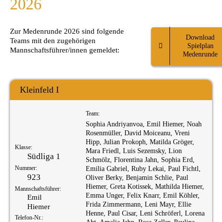
2026
Zur Medenrunde 2026 sind folgende
Download
Teams mit den zugehörigen
Spielplan
Mannschaftsführer/innen gemeldet:
Medenrunde
Kleinfeld I
Team:
Sophia Andriyanvoa, Emil Hiemer, Noah
Rosenmüller, David Moiceanu, Vreni
Hipp, Julian Prokoph, Matilda Gröger,
Klasse:
Mara Friedl, Luis Sezemsky, Lion
Südliga 1
Schmölz, Florentina Jahn, Sophia Erd,
Nummer:
Emilia Gabriel, Ruby Lekai, Paul Fichtl,
923
Oliver Berky, Benjamin Schlie, Paul
Hiemer, Greta Kotissek, Mathilda Hiemer,
Mannschaftsführer:
Emma Unger, Felix Knarr, Emil Köhler,
Emil
Frida Zimmermann, Leni Mayr, Ellie
Hiemer
Henne, Paul Cisar, Leni Schröferl, Lorena
Telefon-Nr.: