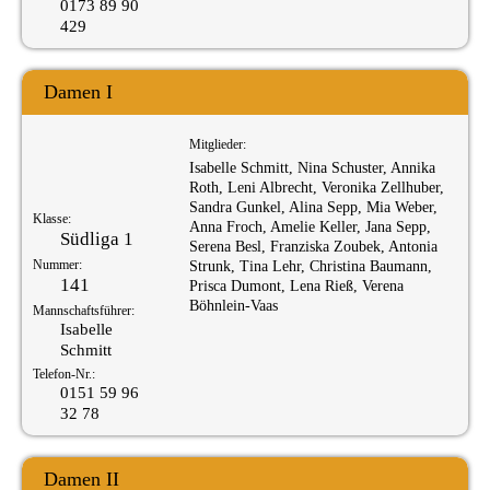
0173 89 90
429
Damen I
Mitglieder:
Isabelle Schmitt, Nina Schuster, Annika
Roth, Leni Albrecht, Veronika Zellhuber,
Sandra Gunkel, Alina Sepp, Mia Weber,
Klasse:
Anna Froch, Amelie Keller, Jana Sepp,
Südliga 1
Serena Besl, Franziska Zoubek, Antonia
Nummer:
Strunk, Tina Lehr, Christina Baumann,
141
Prisca Dumont, Lena Rieß, Verena
Böhnlein-Vaas
Mannschaftsführer:
Isabelle
Schmitt
Telefon-Nr.:
0151 59 96
32 78
Damen II