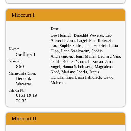
Midcourt I
Team:
Leo Henrich, Benedikt Weyerer, Leo
Albrecht, Jonas Engel, Paul Kotissek,
Lara-Sophie Stoica, Tian Henrich, Lotta
Klasse:
Hipp, Lena Stankowitz, Sophia
Südliga 1
Andriyanova, Henri Müller, Leonard Vaas,
Nummer:
Quirin Köhler, Yannis Lazarean, Juna
860
Vogel, Hanna Schuhwerk, Magdalena
Köpf, Mariano Soddu, Jannis
Mannschaftsführer:
Hundhammer, Liam Fahldieck, David
Benedikt
Moiceanu
Weyerer
Telefon-Nr.:
0151 19 19
20 37
Midcourt II