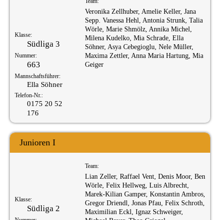
Team:
Veronika Zellhuber, Amelie Keller, Jana
Sepp. Vanessa Hehl, Antonia Strunk, Talia
Wörle, Marie Shmölz, Annika Michel,
Klasse:
Milena Kudelko, Mia Schrade, Ella
Südliga 3
Söhner, Asya Cebegioglu, Nele Müller,
Nummer:
Maxima Zettler, Anna Maria Hartung, Mia
663
Geiger
Mannschaftsführer:
Ella Söhner
Telefon-Nr.:
0175 20 52
176
Junioren I
Team:
Lian Zeller, Raffael Vent, Denis Moor, Ben
Wörle, Felix Hellweg, Luis Albrecht,
Marek-Kilian Gamper, Konstantin Ambros,
Klasse:
Gregor Driendl, Jonas Pfau, Felix Schroth,
Südliga 2
Maximilian Eckl, Ignaz Schweiger,