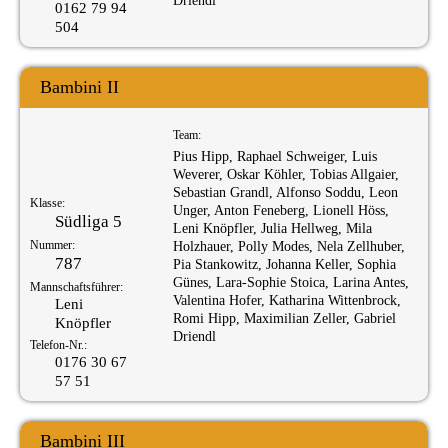
Driendl
0162 79 94
504
Bambini II
Team:
Pius Hipp, Raphael Schweiger, Luis
Weverer, Oskar Köhler, Tobias Allgaier,
Sebastian Grandl, Alfonso Soddu, Leon
Klasse:
Unger, Anton Feneberg, Lionell Höss,
Südliga 5
Leni Knöpfler, Julia Hellweg, Mila
Nummer:
Holzhauer, Polly Modes, Nela Zellhuber,
787
Pia Stankowitz, Johanna Keller, Sophia
Günes, Lara-Sophie Stoica, Larina Antes,
Mannschaftsführer:
Valentina Hofer, Katharina Wittenbrock,
Leni
Romi Hipp, Maximilian Zeller, Gabriel
Knöpfler
Driendl
Telefon-Nr.:
0176 30 67
57 51
Bambini III