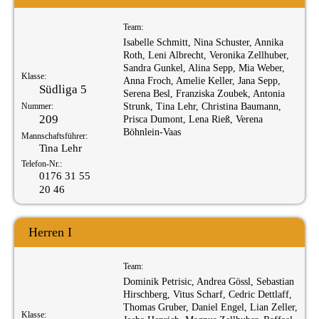
Team:
Isabelle Schmitt, Nina Schuster, Annika
Roth, Leni Albrecht, Veronika Zellhuber,
Sandra Gunkel, Alina Sepp, Mia Weber,
Klasse:
Anna Froch, Amelie Keller, Jana Sepp,
Südliga 5
Serena Besl, Franziska Zoubek, Antonia
Nummer:
Strunk, Tina Lehr, Christina Baumann,
209
Prisca Dumont, Lena Rieß, Verena
Böhnlein-Vaas
Mannschaftsführer:
Tina Lehr
Telefon-Nr.:
0176 31 55
20 46
Herren I
Team:
Dominik Petrisic, Andrea Gössl, Sebastian
Hirschberg, Vitus Scharf, Cedric Dettlaff,
Thomas Gruber, Daniel Engel, Lian Zeller,
Klasse: