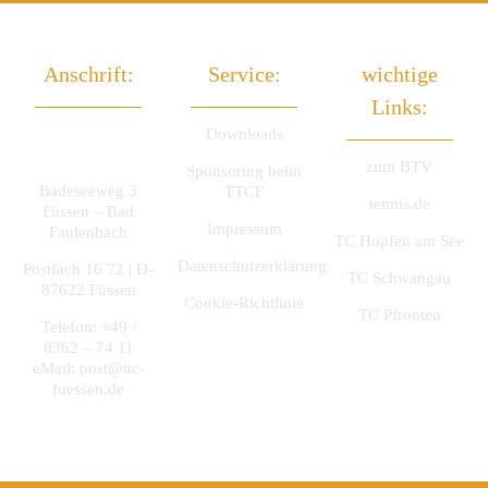
Anschrift:
Service:
wichtige
Links:
TTC Füssen
Downloads
e.V.
zum BTV
Sponsoring beim
Badeseeweg 3
TTCF
tennis.de
Füssen – Bad
Impressum
Faulenbach
TC Hopfen am See
Datenschutzerklärung
Postfach 16 72 | D-
TC Schwangau
87622 Füssen
Cookie-Richtlinie
TC Pfronten
Telefon: +49 /
8362 – 74 11
eMail:
post@ttc-
fuessen.de