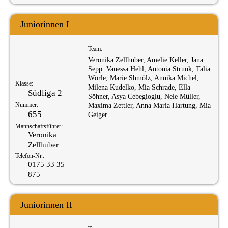
Juniorinnen I
Team:
Veronika Zellhuber, Amelie Keller, Jana
Sepp. Vanessa Hehl, Antonia Strunk, Talia
Wörle, Marie Shmölz, Annika Michel,
Klasse:
Milena Kudelko, Mia Schrade, Ella
Südliga 2
Söhner, Asya Cebegioglu, Nele Müller,
Nummer:
Maxima Zettler, Anna Maria Hartung, Mia
655
Geiger
Mannschaftsführer:
Veronika
Zellhuber
Telefon-Nr.:
0175 33 35
875
Juniorinnen II