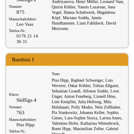
Andriyanova, Henri Müller, Leonard Vaas,
Nummer:
Quirin Köhler, Yannis Lazarean, Juna
875
Vogel, Hanna Schuhwerk, Magdalena
Köpf, Mariano Soddu, Jannis
Mannschaftsführer:
Hundhammer, Liam Fahldieck, David
Leo Vaas
Moiceanu
Telefon-Nr.:
0176 21 14
36 31
Bambini I
Team:
Pius Hipp, Raphael Schweiger, Luis
Weverer, Oskar Köhler, Tobias Allgaier,
Sebastian Grandl, Alfonso Soddu, Leon
Klasse:
Unger, Anton Feneberg, Lionell Höss,
Südliga 4
Leni Knöpfler, Julia Hellweg, Mila
Nummer:
Holzhauer, Polly Modes, Nela Zellhuber,
763
Pia Stankowitz, Johanna Keller, Sophia
Günes, Lara-Sophie Stoica, Larina Antes,
Mannschaftsführer:
Valentina Hofer, Katharina Wittenbrock,
Pius Hipp
Romi Hipp, Maximilian Zeller, Gabriel
Telefon-Nr.: