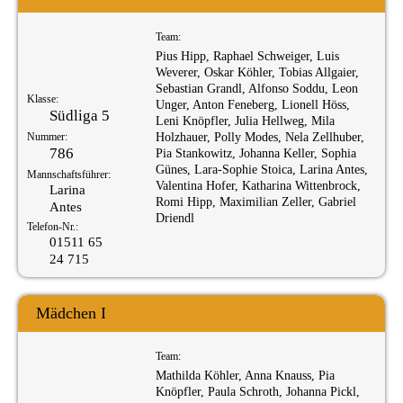
Team:
Pius Hipp, Raphael Schweiger, Luis
Weverer, Oskar Köhler, Tobias Allgaier,
Sebastian Grandl, Alfonso Soddu, Leon
Klasse:
Unger, Anton Feneberg, Lionell Höss,
Südliga 5
Leni Knöpfler, Julia Hellweg, Mila
Nummer:
Holzhauer, Polly Modes, Nela Zellhuber,
786
Pia Stankowitz, Johanna Keller, Sophia
Günes, Lara-Sophie Stoica, Larina Antes,
Mannschaftsführer:
Valentina Hofer, Katharina Wittenbrock,
Larina
Romi Hipp, Maximilian Zeller, Gabriel
Antes
Driendl
Telefon-Nr.:
01511 65
24 715
Mädchen I
Team:
Mathilda Köhler, Anna Knauss, Pia
Knöpfler, Paula Schroth, Johanna Pickl,