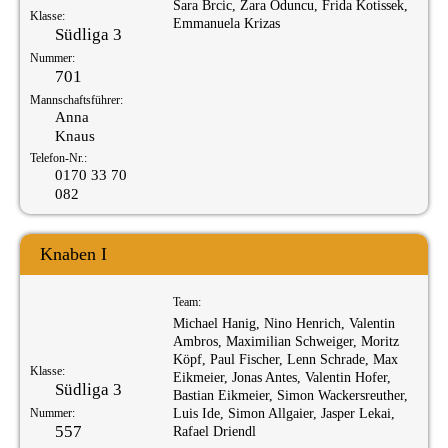
Sara Brcic, Zara Oduncu, Frida Kotissek,
Klasse:
Emmanuela Krizas
Südliga 3
Nummer:
701
Mannschaftsführer:
Anna
Knaus
Telefon-Nr.:
0170 33 70
082
Knaben I
Team:
Michael Hanig, Nino Henrich, Valentin
Ambros, Maximilian Schweiger, Moritz
Köpf, Paul Fischer, Lenn Schrade, Max
Klasse:
Eikmeier, Jonas Antes, Valentin Hofer,
Südliga 3
Bastian Eikmeier, Simon Wackersreuther,
Nummer:
Luis Ide, Simon Allgaier, Jasper Lekai,
557
Rafael Driendl