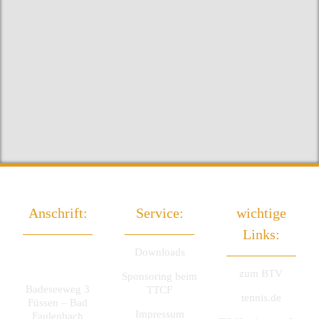
Anschrift:
Service:
wichtige
Links:
TTC Füssen
Downloads
e.V.
zum BTV
Sponsoring beim
Badeseeweg 3
TTCF
tennis.de
Füssen – Bad
Impressum
Faulenbach