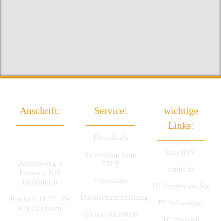
Anschrift:
Service:
wichtige
Links:
TTC Füssen
Downloads
e.V.
zum BTV
Sponsoring beim
Badeseeweg 3
TTCF
tennis.de
Füssen – Bad
Impressum
Faulenbach
TC Hopfen am See
Datenschutzerklärung
Postfach 16 72 | D-
TC Schwangau
87622 Füssen
Cookie-Richtlinie
TC Pfronten