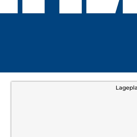
Lagepl
+
−