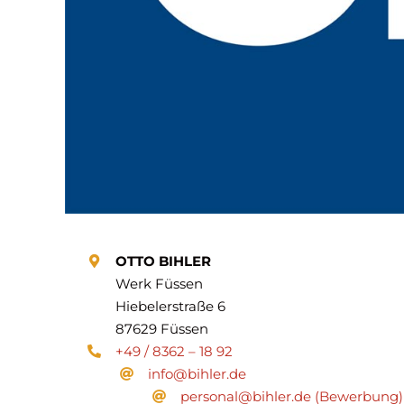
OTTO BIHLER
Werk Füssen
Hiebelerstraße 6
87629 Füssen
+49 / 8362 – 18 92
info@bihler.de
personal@bihler.de (Bewerbung)