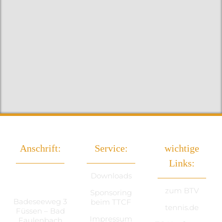
Anschrift:
Service:
wichtige
Links:
TTC Füssen
Downloads
e.V.
zum BTV
Sponsoring
Badeseeweg 3
beim TTCF
tennis.de
Füssen – Bad
Impressum
Faulenbach