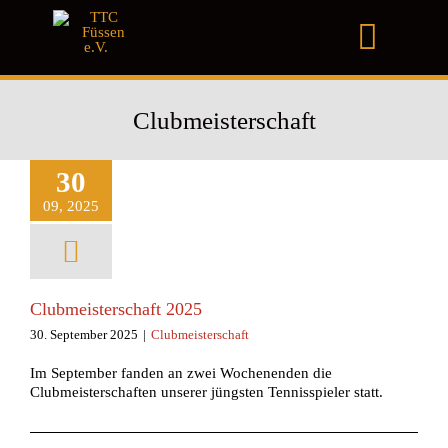
Zum
Inhalt
Toggl
springen
Naviga
Home
Clubmeisterschaft
Verein
30
Club
09, 2025
Turniere
News & Infos
Clubmeisterschaft 2025
30. September 2025
|
Clubmeisterschaft
Förderverein
Im September fanden an zwei Wochenenden die
Clubmeisterschaften unserer jüngsten Tennisspieler statt.
Gastronomie