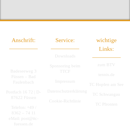
Anschrift:
Service:
wichtige
Links:
TTC Füssen
Downloads
e.V.
zum BTV
Sponsoring beim
Badeseeweg 3
TTCF
tennis.de
Füssen – Bad
Impressum
Faulenbach
TC Hopfen am See
Datenschutzerklärung
Postfach 16 72 | D-
TC Schwangau
87622 Füssen
Cookie-Richtlinie
TC Pfronten
Telefon: +49 /
8362 – 74 11
eMail:
post@ttc-
fuessen.de