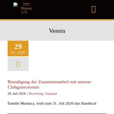
Zum
Inhalt
Toggl
springen
Naviga
Home
Verein
Verein
29
Club
07, 2026
Turniere
News & Infos
Beendigung der Zusammenarbeit mit unserer
Clubgastronomie
Förderverein
29. Juli 2026
|
Bewirtung
,
Vorstand
Gastronomie
Familie Murdaca, wirft zum 31. Juli 2026 das Handtuch