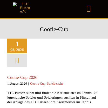
Zum
Inhalt
Toggl
springen
Naviga
Home
Cootie-Cup
Verein
1
Club
08, 2026
Turniere
News & Infos
Cootie-Cup 2026
1. August 2026
|
Cootie-Cup
,
Spielbericht
Förderverein
TTC Füssen sucht und findet die Kreismeister im Tennis. 76
Gastronomie
jugendliche Spieler und Spielerinnen suchten in Füssen auf
der Anlage des TTC Füssen ihre Kreismeister im Tennis.