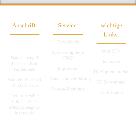
Anschrift:
Service:
wichtige
Links:
TTC Füssen
Downloads
e.V.
zum BTV
Sponsoring beim
Badeseeweg 3
TTCF
tennis.de
Füssen – Bad
Impressum
Faulenbach
TC Hopfen am See
Datenschutzerklärung
Postfach 16 72 | D-
TC Schwangau
87622 Füssen
Cookie-Richtlinie
TC Pfronten
Telefon: +49 /
8362 – 74 11
eMail:
post@ttc-
fuessen.de